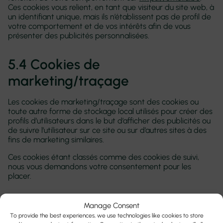
Ces cookies vous relient, en tant que visiteur du site web, à
un identifiant unique, mais ils n’établissent pas de profil de
votre comportement et de vos intérêts afin de vous
présenter des publicités personnalisées.
5.4 Cookies de
marketing/traçage
Les cookies de marketing/traçage sont des cookies ou
toute autre forme de stockage local utilisés pour créer des
profils d’utilisateurs dans le but d’afficher des publicités ou
de suivre l’utilisateur sur ce site ou sur d’autres sites à des
fins de marketing similaires.
Ces cookies étant classés comme des cookies de suivi,
nous vous demandons votre consentement pour les
placer.
6. Autorisation
Manage Consent
To provide the best experiences, we use technologies like cookies to store