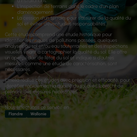
d’installations.
L’inspection de terrains dans le cadre d’un plan
d’aménagement.
La cession d’un terrain, pour s’assurer de la qualité du
sol et éviter d’éventuelles responsabilités.
Cette étude comprend une étude historique pour
identifier les risques de pollutions passées, quelques
analyses du sol et/ou eau souterraines et des inspections
visuelles visant à cartographier la qualité du sol. Elle offre
un aperçu clair de l’état du sol et indique si d’autres
mesures, comme une étude de caractérisation, sont
nécessaires.
Emelia réalise ces études avec précision et efficacité, pour
identifier rapidement la qualité du sol avec l’objectif de
prendre des mesures nécessaires.
Nous effectuons ce service en :
Flandre
Wallonie