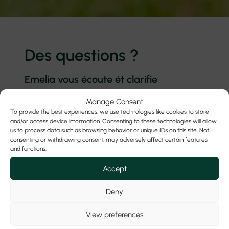
Des questions ?
Emelia vous écoute ét clarifie
Manage Consent
To provide the best experiences, we use technologies like cookies to store
Nom
and/or access device information. Consenting to these technologies will allow
us to process data such as browsing behavior or unique IDs on this site. Not
consenting or withdrawing consent, may adversely affect certain features
and functions.
E-mail
Accept
Deny
Téléphone
View preferences