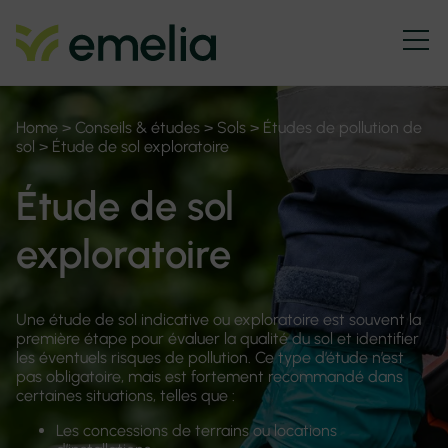
Home
>
Conseils & études
>
Sols
>
Études de pollution de
sol
>
Étude de sol exploratoire
Étude de sol
exploratoire
Une étude de sol indicative ou exploratoire est souvent la
première étape pour évaluer la qualité du sol et identifier
les éventuels risques de pollution. Ce type d’étude n’est
pas obligatoire, mais est fortement recommandé dans
certaines situations, telles que :
Les concessions de terrains ou locations