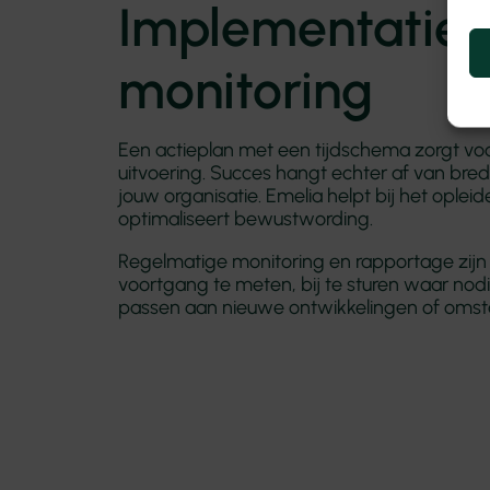
Implementatie 
monitoring
Een actieplan met een tijdschema zorgt vo
uitvoering. Succes hangt echter af van bre
jouw organisatie. Emelia helpt bij het opl
optimaliseert bewustwording.
Regelmatige monitoring en rapportage zijn
voortgang te meten, bij te sturen waar nod
passen aan nieuwe ontwikkelingen of oms