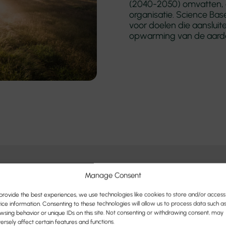
(2040-2050) omvatten, 
organisatie. Science Bas
voor doelen die aansluit
opwarming van de aarde 
Manage Consent
provide the best experiences, we use technologies like cookies to store and/or access
ice information. Consenting to these technologies will allow us to process data such a
wsing behavior or unique IDs on this site. Not consenting or withdrawing consent, may
ersely affect certain features and functions.