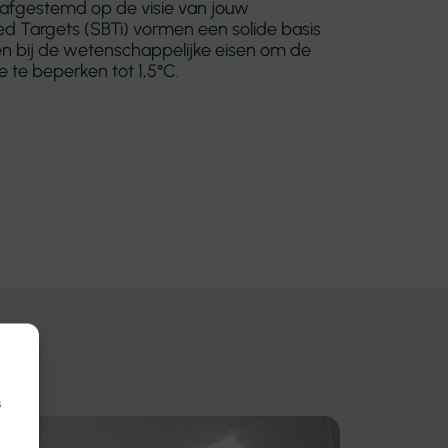
afgestemd op de visie van jouw
ed Targets (SBTi) vormen een solide basis
en bij de wetenschappelijke eisen om de
te beperken tot 1,5°C.
s