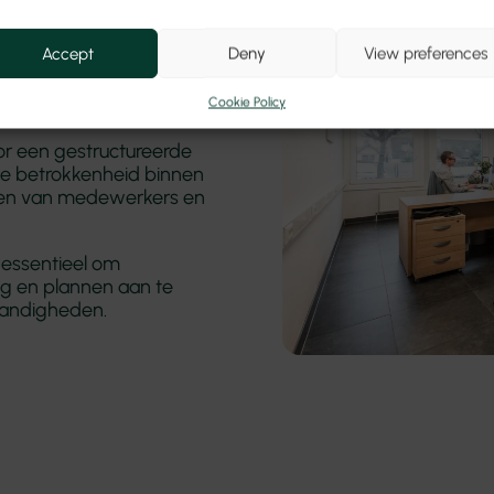
en
Accept
Deny
View preferences
Cookie Policy
or een gestructureerde
de betrokkenheid binnen
eiden van medewerkers en
 essentieel om
ig en plannen aan te
tandigheden.