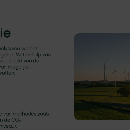
ie
analyseren we het
egelen. Met behulp van
elder beeld van de
van mogelijke
atten:
ie van methodes zoals
en de CO₂-
niveau).