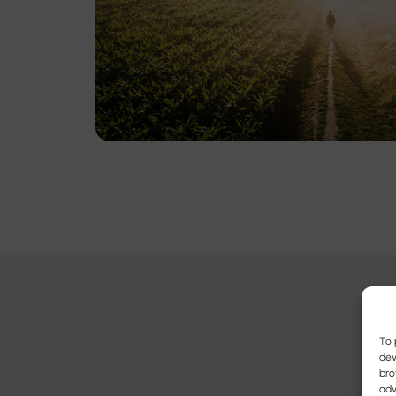
To 
dev
bro
adv