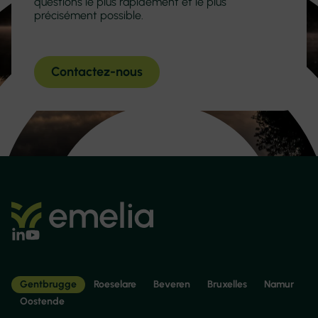
questions le plus rapidement et le plus
précisément possible.
Contactez-nous
Gentbrugge
Roeselare
Beveren
Bruxelles
Namur
Oostende