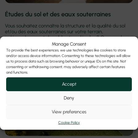
Études du sol et des eaux souterraines
Vous souhaitez connaître la structure et la qualité du sol
et/ou des eaux souterraines sur votre terrain,
indépendamment des obligations légales ? Ou vous devez
étudier l’impact d’une activité réglementée sur le sol et les
Manage Consent
eaux souterraines ?
To provide the best experiences, we use technologies like cookies to store
and/or access device information. Consenting to these technologies will allow
us to process data such as browsing behavior or unique IDs on this site. Not
consenting or withdrawing consent, may adversely affect certain features
and functions.
Accept
Deny
View preferences
Cookie Policy