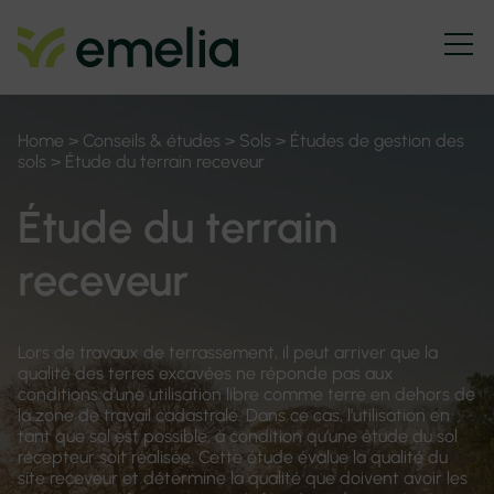
Home
>
Conseils & études
>
Sols
>
Études de gestion des
sols
>
Étude du terrain receveur
Étude du terrain
receveur
Lors de travaux de terrassement, il peut arriver que la
qualité des terres excavées ne réponde pas aux
conditions d’une utilisation libre comme terre en dehors de
la zone de travail cadastrale. Dans ce cas, l’utilisation en
tant que sol est possible, à condition qu’une étude du sol
récepteur soit réalisée. Cette étude évalue la qualité du
site receveur et détermine la qualité que doivent avoir les