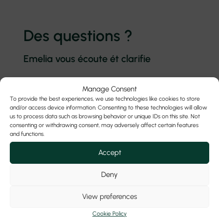
Des questions ?
Emelia vous écoute ét clarifie
Manage Consent
Nom
To provide the best experiences, we use technologies like cookies to store
and/or access device information. Consenting to these technologies will allow
us to process data such as browsing behavior or unique IDs on this site. Not
consenting or withdrawing consent, may adversely affect certain features
E-mail
and functions.
Accept
Deny
Téléphone
View preferences
Cookie Policy
Votre question