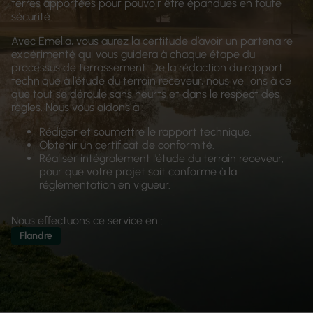
terres apportées pour pouvoir être épandues en toute
sécurité.
Avec Emelia, vous aurez la certitude d’avoir un partenaire
expérimenté qui vous guidera à chaque étape du
processus de terrassement. De la rédaction du rapport
technique à l’étude du terrain receveur, nous veillons à ce
que tout se déroule sans heurts et dans le respect des
règles. Nous vous aidons à :
Rédiger et soumettre le rapport technique.
Obtenir un certificat de conformité.
Réaliser intégralement l’étude du terrain receveur,
pour que votre projet soit conforme à la
réglementation en vigueur.
Nous effectuons ce service en :
Flandre