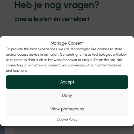
Heb je nog vragen?
Emelia luistert én verheldert
Naam
Manage Consent
To provide the best experiences, we use technologies like cookies to store
and/or access device information. Consenting to these technologies will allow
us to process data such as browsing behavior or unique IDs on this site. Not
E-mail
consenting or withdrawing consent, may adversely affect certain features
and functions.
Accept
Telefoon
Deny
View preferences
Jouw vraag
Cookie Policy