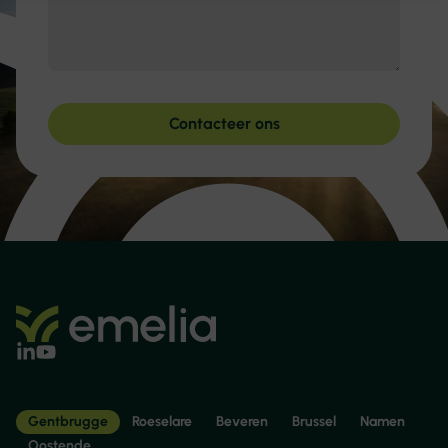
Contacteer ons
Gentbrugge
Roeselare
Beveren
Brussel
Namen
Oostende