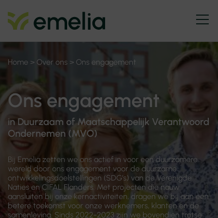
Home
>
Over ons
>
Ons engagement
Ons engagement
in Duurzaam of Maatschappelijk Verantwoord
Ondernemen (MVO)
Bij Emelia zetten we ons actief in voor een duurzamere
wereld door ons engagement voor de duurzame
ontwikkelingsdoelstellingen (SDG’s) van de Verenigde
Naties en CIFAL Flanders. Met projecten die nauw
aansluiten bij onze kernactiviteiten, dragen we bij aan een
betere toekomst voor onze werknemers, klanten en de
samenleving. Sinds 2022-2023 zijn we bovendien trotse