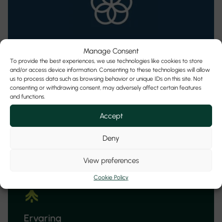
Manage Consent
To provide the best experiences, we use technologies like cookies to store
SDG 17 – Partnerschappen
and/or access device information. Consenting to these technologies will allow
us to process data such as browsing behavior or unique IDs on this site. Not
We versterken onze impact door samen te werken met
consenting or withdrawing consent, may adversely affect certain features
and functions.
overheden, onderwijsinstellingen, sectororganisaties en
klanten, omdat gedeelde kennis dubbele kracht betekent.
Accept
Als studiebureau kan Emelia de grootste impact realiseren
door partnerschappen aan te gaan, sinds 2024 eveneens
internationaal met Interreg North Sea.
Deny
View preferences
Cookie Policy
Ervaring