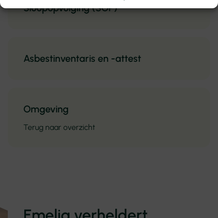
Sloopopvolging (SOP)
Asbestinventaris en -attest
Omgeving
Terug naar overzicht
Emelia verheldert