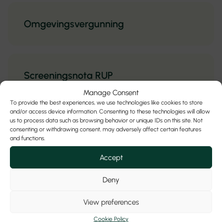
Omgevingsvergunning
Screeningsnota RUP
Manage Consent
To provide the best experiences, we use technologies like cookies to store
and/or access device information. Consenting to these technologies will allow
us to process data such as browsing behavior or unique IDs on this site. Not
Ruimtelijk beleids- en uitvoeringsplan
consenting or withdrawing consent, may adversely affect certain features
and functions.
Accept
Technisch verslag grondverzet
Deny
View preferences
Cookie Policy