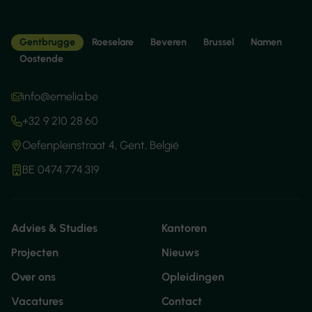
Gentbrugge
Roeselare
Beveren
Brussel
Namen
Oostende
info@emelia.be
+32 9 210 28 60
Oefenpleinstraat 4, Gent, België
BE 0474.774.319
Advies & Studies
Kantoren
Projecten
Nieuws
Over ons
Opleidingen
Vacatures
Contact